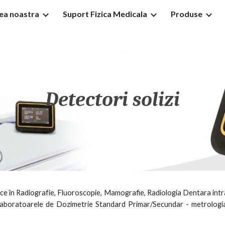
tea noastra
Suport Fizica Medicala
Produse
ip to main content
Skip to navigat
Detectori solizi
ce în Radiografie, Fluoroscopie,
Mamografie, Radiologi
a Dentara int
laboratoarel
e
de
Dozimetrie Standard Primar/Secundar - m
etrologi