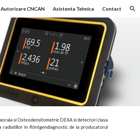
Autorizare CNCAN
Asistenta Tehnica
Contact
ion
raorala si Osteodensitometrie DEXA si
detectori
clasa
a
radiatiilor in
R
ö
ntgendiagnostic
de la producatorul