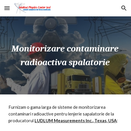
Skip to main content
Skip to navigation
Monitorizare contaminare
radioactiva sp
a
l
a
torie
Furnizam o gama larga de sisteme de monitorizarea
contaminari radioactive
pentru lenjerie sapalatorie
de la
p
roducatorul
LUDLUM Measurements Inc., Texas, USA
: