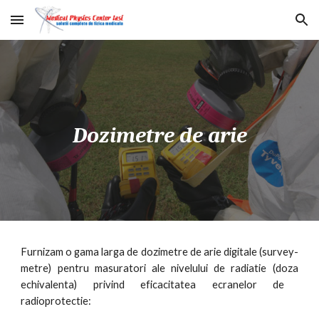
Skip to main content
Skip to navigation
Dozimetr
e
de arie
Furnizam o gama larga de
dozimetre de arie
digitale
(survey-
metre) pentru masuratori ale nivelului de radiatie (
doz
a
echivalent
a)
privind eficacitatea ecranelor de
radioprotectie
: