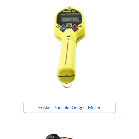
Frisker Pancake Geiger–Müller